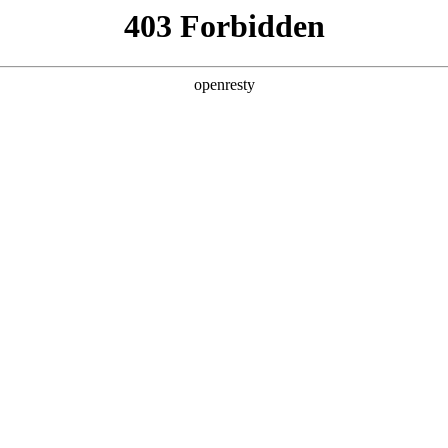
产品及服务
行业解决方案
合作伙伴
投资者关系
国际问学
智算基础设施
算力调度加速
智